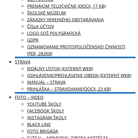
PRENÁJOM TELOCVIČNE (DOCX, 17 KB)
ŠKOLSKÉ MÚZEUM
ZÁKAZKY VEREJNÉHO OBSTARÁVANIA
ČÍSLA ÚČTOV
LOGO SOŠ POLYGRAFICKÁ
GDPR
OZNAMOVANIE PROTISPOLOČENSKEJ ČINNOSTI
(PDF, 282KB)
STRAVA
JEDÁLNY LÍSTOK (EXTERNÝ WEB)
ODHLÁSENIE/PREHLÁSENIE OBEDA (EXTERNÝ WEB)
MANUÁL – STRAVA
PRIHLÁŠKA – STRAVOVANIE(DOCX, 23 KB)
FOTO – VIDEO
YOUTUBE ŠKOLY
FACEBOOK ŠKOLY
INSTAGRAM ŠKOLY
BLACK LINE
FOTO BRIGÁDA
FUTSAL – MEMORIÁL TIBORA KERTÉSZA