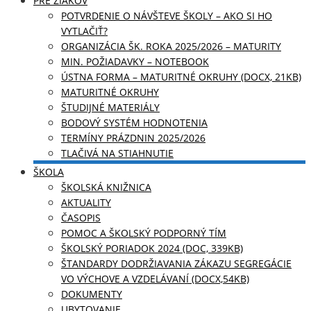
PRE ŽIAKOV
POTVRDENIE O NÁVŠTEVE ŠKOLY – AKO SI HO
VYTLAČIŤ?
ORGANIZÁCIA ŠK. ROKA 2025/2026 – MATURITY
MIN. POŽIADAVKY – NOTEBOOK
ÚSTNA FORMA – MATURITNÉ OKRUHY (DOCX, 21KB)
MATURITNÉ OKRUHY
ŠTUDIJNÉ MATERIÁLY
BODOVÝ SYSTÉM HODNOTENIA
TERMÍNY PRÁZDNIN 2025/2026
TLAČIVÁ NA STIAHNUTIE
ŠKOLA
ŠKOLSKÁ KNIŽNICA
AKTUALITY
ČASOPIS
POMOC A ŠKOLSKÝ PODPORNÝ TÍM
ŠKOLSKÝ PORIADOK 2024 (DOC, 339KB)
ŠTANDARDY DODRŽIAVANIA ZÁKAZU SEGREGÁCIE
VO VÝCHOVE A VZDELÁVANÍ (DOCX,54KB)
DOKUMENTY
UBYTOVANIE