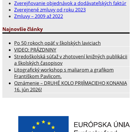
Zverejňovanie objednávok a dodávateľských faktúr
Zverejnené zmluvy od roku 2023
Zmluvy – 2009 až 2022
Najnovšie články
Po 50 rokoch opäť v školských laviciach
VIDEO: PRÁZDNINY
Stredoškolská súťaž v zhotovení knižných publikácii
a školských časopisov
Litografický workshop s maliarom a grafikom
Františkom Pavlicom.
Oznámenie – DRUHÉ KOLO PRIJÍMACIEHO KONANIA
16. jún 2026!