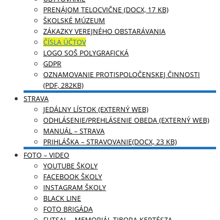
PRENÁJOM TELOCVIČNE (DOCX, 17 KB)
ŠKOLSKÉ MÚZEUM
ZÁKAZKY VEREJNÉHO OBSTARÁVANIA
ČÍSLA ÚČTOV
LOGO SOŠ POLYGRAFICKÁ
GDPR
OZNAMOVANIE PROTISPOLOČENSKEJ ČINNOSTI
(PDF, 282KB)
STRAVA
JEDÁLNY LÍSTOK (EXTERNÝ WEB)
ODHLÁSENIE/PREHLÁSENIE OBEDA (EXTERNÝ WEB)
MANUÁL – STRAVA
PRIHLÁŠKA – STRAVOVANIE(DOCX, 23 KB)
FOTO – VIDEO
YOUTUBE ŠKOLY
FACEBOOK ŠKOLY
INSTAGRAM ŠKOLY
BLACK LINE
FOTO BRIGÁDA
FUTSAL – MEMORIÁL TIBORA KERTÉSZA