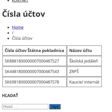
KONTAKT
Čísla účtov
Home
/
Čísla účtov
Čísla účtov Štátna pokladnica
Názov účtu
SK8881800000007000487527
Školská jedáleň
SK4481800000007000487543
ZRPŠ
SK6981800000007000487578
Kaucie/ internát
HĽADAŤ
Hľadať: