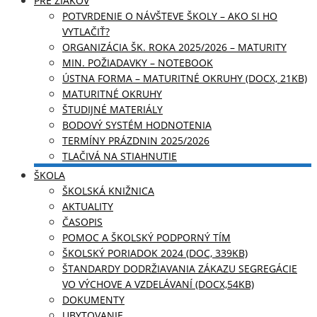
PRE ŽIAKOV
POTVRDENIE O NÁVŠTEVE ŠKOLY – AKO SI HO
VYTLAČIŤ?
ORGANIZÁCIA ŠK. ROKA 2025/2026 – MATURITY
MIN. POŽIADAVKY – NOTEBOOK
ÚSTNA FORMA – MATURITNÉ OKRUHY (DOCX, 21KB)
MATURITNÉ OKRUHY
ŠTUDIJNÉ MATERIÁLY
BODOVÝ SYSTÉM HODNOTENIA
TERMÍNY PRÁZDNIN 2025/2026
TLAČIVÁ NA STIAHNUTIE
ŠKOLA
ŠKOLSKÁ KNIŽNICA
AKTUALITY
ČASOPIS
POMOC A ŠKOLSKÝ PODPORNÝ TÍM
ŠKOLSKÝ PORIADOK 2024 (DOC, 339KB)
ŠTANDARDY DODRŽIAVANIA ZÁKAZU SEGREGÁCIE
VO VÝCHOVE A VZDELÁVANÍ (DOCX,54KB)
DOKUMENTY
UBYTOVANIE