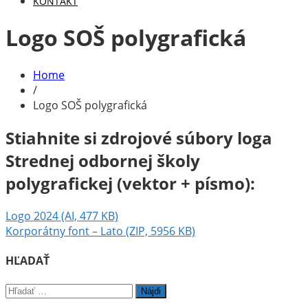
KONTAKT
Logo SOŠ polygrafická
Home
/
Logo SOŠ polygrafická
Stiahnite si zdrojové súbory loga
Strednej odbornej školy
polygrafickej (vektor + písmo):
Logo 2024 (AI, 477 KB)
Korporátny font – Lato (ZIP, 5956 KB)
HĽADAŤ
Hľadať: