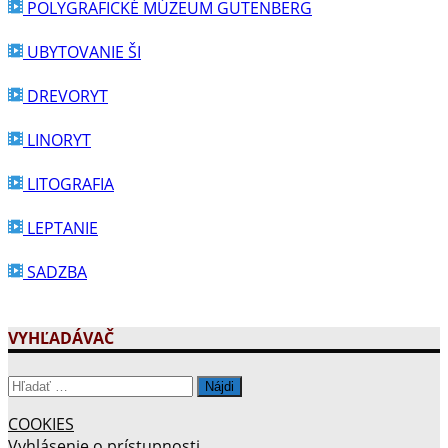
POLYGRAFICKÉ MÚZEUM GUTENBERG
UBYTOVANIE ŠI
DREVORYT
LINORYT
LITOGRAFIA
LEPTANIE
SADZBA
VYHĽADÁVAČ
Hľadať:
COOKIES
Vyhlásenie o prístupnosti