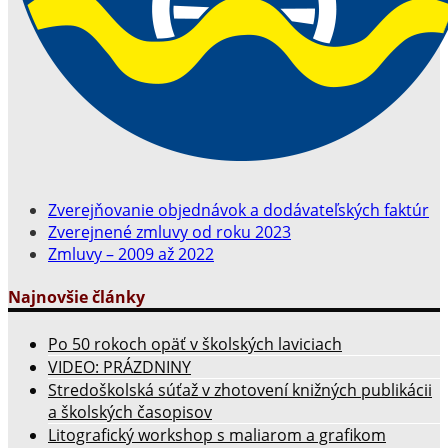
Zverejňovanie objednávok a dodávateľských faktúr
Zverejnené zmluvy od roku 2023
Zmluvy – 2009 až 2022
Najnovšie články
Po 50 rokoch opäť v školských laviciach
VIDEO: PRÁZDNINY
Stredoškolská súťaž v zhotovení knižných publikácii
a školských časopisov
Litografický workshop s maliarom a grafikom