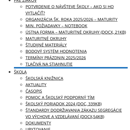
PRE ŽIAKOV
POTVRDENIE O NÁVŠTEVE ŠKOLY – AKO SI HO
VYTLAČIŤ?
ORGANIZÁCIA ŠK. ROKA 2025/2026 – MATURITY
MIN. POŽIADAVKY – NOTEBOOK
ÚSTNA FORMA – MATURITNÉ OKRUHY (DOCX, 21KB)
MATURITNÉ OKRUHY
ŠTUDIJNÉ MATERIÁLY
BODOVÝ SYSTÉM HODNOTENIA
TERMÍNY PRÁZDNIN 2025/2026
TLAČIVÁ NA STIAHNUTIE
ŠKOLA
ŠKOLSKÁ KNIŽNICA
AKTUALITY
ČASOPIS
POMOC A ŠKOLSKÝ PODPORNÝ TÍM
ŠKOLSKÝ PORIADOK 2024 (DOC, 339KB)
ŠTANDARDY DODRŽIAVANIA ZÁKAZU SEGREGÁCIE
VO VÝCHOVE A VZDELÁVANÍ (DOCX,54KB)
DOKUMENTY
UBYTOVANIE