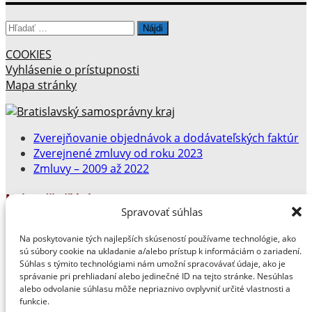
Hľadať:
COOKIES
Vyhlásenie o prístupnosti
Mapa stránky
Zverejňovanie objednávok a dodávateľských faktúr
Zverejnené zmluvy od roku 2023
Zmluvy – 2009 až 2022
Najnovšie články
Spravovať súhlas
Po 50 rokoch opäť v školských laviciach
Na poskytovanie tých najlepších skúseností používame technológie, ako
VIDEO: PRÁZDNINY
sú súbory cookie na ukladanie a/alebo prístup k informáciám o zariadení.
Stredoškolská súťaž v zhotovení knižných publikácii
Súhlas s týmito technológiami nám umožní spracovávať údaje, ako je
správanie pri prehliadaní alebo jedinečné ID na tejto stránke. Nesúhlas
a školských časopisov
alebo odvolanie súhlasu môže nepriaznivo ovplyvniť určité vlastnosti a
Litografický workshop s maliarom a grafikom
funkcie.
Františkom Pavlicom.