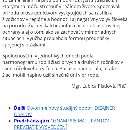
ktorými sa môžu stretnúť v reálnom živote. Spoznávali
prírodu prostredníctvom vyskytujúcich sa rastlín a
živočíchov v regióne a hodnotili aj negatívny vplyv človeka
na prírodu. Žiaci získali tiež informácie z oblasti civilnej
ochrany a aj o tom, ako sa zachovať v mimoriadnych
situáciách. Výučba prebiehala formou prednášky
spojenej s otázkami.
Spoločnosť im v jednotlivých dňoch podľa
harmonogramu robili žiaci prvých a druhých ročníkov v
rámci účelového cvičenia. Počasie nám prialo, a tak si
žiaci mohli naplno užiť slnečné dni v prírode.
Mgr. Ľubica Pistlová, PhD.
Ďalší
Otvoríme nový študijný odbor: DIZAJNÉR
OBALOV
Predchádzajúci
OZNAM PRE MATURANTOV –
PREVZIATIE VYSVEDČENÍ