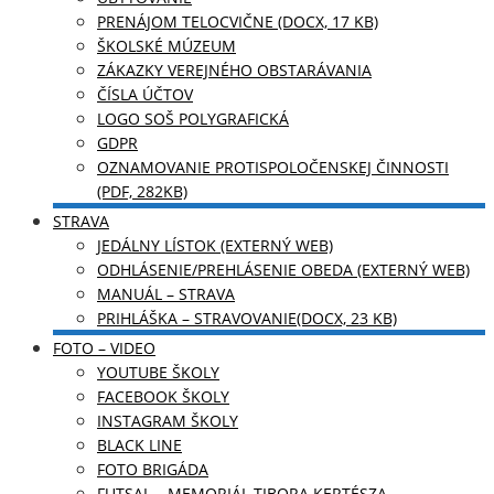
PRENÁJOM TELOCVIČNE (DOCX, 17 KB)
ŠKOLSKÉ MÚZEUM
ZÁKAZKY VEREJNÉHO OBSTARÁVANIA
ČÍSLA ÚČTOV
LOGO SOŠ POLYGRAFICKÁ
GDPR
OZNAMOVANIE PROTISPOLOČENSKEJ ČINNOSTI
(PDF, 282KB)
STRAVA
JEDÁLNY LÍSTOK (EXTERNÝ WEB)
ODHLÁSENIE/PREHLÁSENIE OBEDA (EXTERNÝ WEB)
MANUÁL – STRAVA
PRIHLÁŠKA – STRAVOVANIE(DOCX, 23 KB)
FOTO – VIDEO
YOUTUBE ŠKOLY
FACEBOOK ŠKOLY
INSTAGRAM ŠKOLY
BLACK LINE
FOTO BRIGÁDA
FUTSAL – MEMORIÁL TIBORA KERTÉSZA