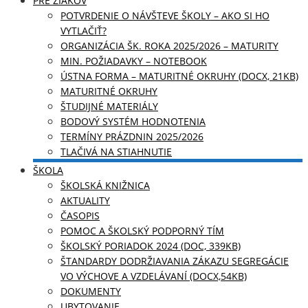
PRE ŽIAKOV
POTVRDENIE O NÁVŠTEVE ŠKOLY – AKO SI HO
VYTLAČIŤ?
ORGANIZÁCIA ŠK. ROKA 2025/2026 – MATURITY
MIN. POŽIADAVKY – NOTEBOOK
ÚSTNA FORMA – MATURITNÉ OKRUHY (DOCX, 21KB)
MATURITNÉ OKRUHY
ŠTUDIJNÉ MATERIÁLY
BODOVÝ SYSTÉM HODNOTENIA
TERMÍNY PRÁZDNIN 2025/2026
TLAČIVÁ NA STIAHNUTIE
ŠKOLA
ŠKOLSKÁ KNIŽNICA
AKTUALITY
ČASOPIS
POMOC A ŠKOLSKÝ PODPORNÝ TÍM
ŠKOLSKÝ PORIADOK 2024 (DOC, 339KB)
ŠTANDARDY DODRŽIAVANIA ZÁKAZU SEGREGÁCIE
VO VÝCHOVE A VZDELÁVANÍ (DOCX,54KB)
DOKUMENTY
UBYTOVANIE