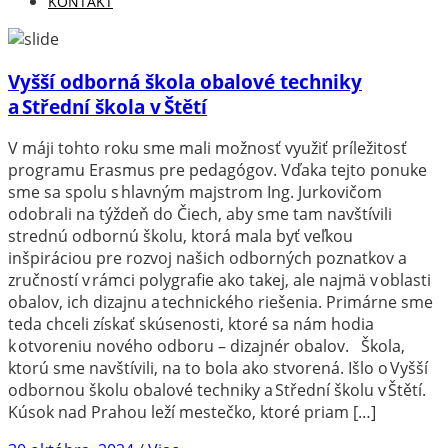
KONTAKT
Vyšší odborná škola obalové techniky
a Střední škola v Štětí
V máji tohto roku sme mali možnosť využiť príležitosť
programu Erasmus pre pedagógov. Vďaka tejto ponuke
sme sa spolu s hlavným majstrom Ing. Jurkovičom
odobrali na týždeň do Čiech, aby sme tam navštívili
strednú odbornú školu, ktorá mala byť veľkou
inšpiráciou pre rozvoj našich odborných poznatkov a
zručností v rámci polygrafie ako takej, ale najmä v oblasti
obalov, ich dizajnu a technického riešenia. Primárne sme
teda chceli získať skúsenosti, ktoré sa nám hodia
k otvoreniu nového odboru – dizajnér obalov. Škola,
ktorú sme navštívili, na to bola ako stvorená. Išlo o Vyšší
odbornou školu obalové techniky a Střední školu v Štětí.
Kúsok nad Prahou leží mestečko, ktoré priam […]