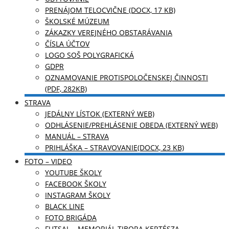
PRENÁJOM TELOCVIČNE (DOCX, 17 KB)
ŠKOLSKÉ MÚZEUM
ZÁKAZKY VEREJNÉHO OBSTARÁVANIA
ČÍSLA ÚČTOV
LOGO SOŠ POLYGRAFICKÁ
GDPR
OZNAMOVANIE PROTISPOLOČENSKEJ ČINNOSTI
(PDF, 282KB)
STRAVA
JEDÁLNY LÍSTOK (EXTERNÝ WEB)
ODHLÁSENIE/PREHLÁSENIE OBEDA (EXTERNÝ WEB)
MANUÁL – STRAVA
PRIHLÁŠKA – STRAVOVANIE(DOCX, 23 KB)
FOTO – VIDEO
YOUTUBE ŠKOLY
FACEBOOK ŠKOLY
INSTAGRAM ŠKOLY
BLACK LINE
FOTO BRIGÁDA
FUTSAL – MEMORIÁL TIBORA KERTÉSZA