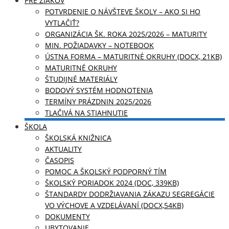
PRE ŽIAKOV
POTVRDENIE O NÁVŠTEVE ŠKOLY – AKO SI HO
VYTLAČIŤ?
ORGANIZÁCIA ŠK. ROKA 2025/2026 – MATURITY
MIN. POŽIADAVKY – NOTEBOOK
ÚSTNA FORMA – MATURITNÉ OKRUHY (DOCX, 21KB)
MATURITNÉ OKRUHY
ŠTUDIJNÉ MATERIÁLY
BODOVÝ SYSTÉM HODNOTENIA
TERMÍNY PRÁZDNIN 2025/2026
TLAČIVÁ NA STIAHNUTIE
ŠKOLA
ŠKOLSKÁ KNIŽNICA
AKTUALITY
ČASOPIS
POMOC A ŠKOLSKÝ PODPORNÝ TÍM
ŠKOLSKÝ PORIADOK 2024 (DOC, 339KB)
ŠTANDARDY DODRŽIAVANIA ZÁKAZU SEGREGÁCIE
VO VÝCHOVE A VZDELÁVANÍ (DOCX,54KB)
DOKUMENTY
UBYTOVANIE