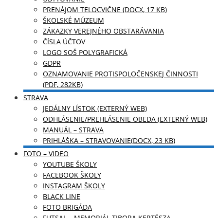
PRENÁJOM TELOCVIČNE (DOCX, 17 KB)
ŠKOLSKÉ MÚZEUM
ZÁKAZKY VEREJNÉHO OBSTARÁVANIA
ČÍSLA ÚČTOV
LOGO SOŠ POLYGRAFICKÁ
GDPR
OZNAMOVANIE PROTISPOLOČENSKEJ ČINNOSTI
(PDF, 282KB)
STRAVA
JEDÁLNY LÍSTOK (EXTERNÝ WEB)
ODHLÁSENIE/PREHLÁSENIE OBEDA (EXTERNÝ WEB)
MANUÁL – STRAVA
PRIHLÁŠKA – STRAVOVANIE(DOCX, 23 KB)
FOTO – VIDEO
YOUTUBE ŠKOLY
FACEBOOK ŠKOLY
INSTAGRAM ŠKOLY
BLACK LINE
FOTO BRIGÁDA
FUTSAL – MEMORIÁL TIBORA KERTÉSZA