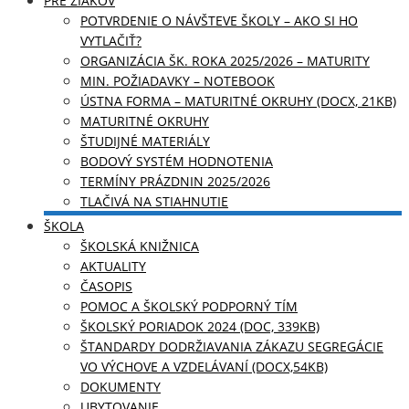
PRE ŽIAKOV
POTVRDENIE O NÁVŠTEVE ŠKOLY – AKO SI HO
VYTLAČIŤ?
ORGANIZÁCIA ŠK. ROKA 2025/2026 – MATURITY
MIN. POŽIADAVKY – NOTEBOOK
ÚSTNA FORMA – MATURITNÉ OKRUHY (DOCX, 21KB)
MATURITNÉ OKRUHY
ŠTUDIJNÉ MATERIÁLY
BODOVÝ SYSTÉM HODNOTENIA
TERMÍNY PRÁZDNIN 2025/2026
TLAČIVÁ NA STIAHNUTIE
ŠKOLA
ŠKOLSKÁ KNIŽNICA
AKTUALITY
ČASOPIS
POMOC A ŠKOLSKÝ PODPORNÝ TÍM
ŠKOLSKÝ PORIADOK 2024 (DOC, 339KB)
ŠTANDARDY DODRŽIAVANIA ZÁKAZU SEGREGÁCIE
VO VÝCHOVE A VZDELÁVANÍ (DOCX,54KB)
DOKUMENTY
UBYTOVANIE