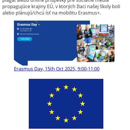
propagujúce krajiny EÚ, v ktorých žiaci našej školy boli
alebo plánujú/chcú ísť na mobilitu Erasmus+.
Erasmus Day, 15th Oct 2025, 9:00-11:00