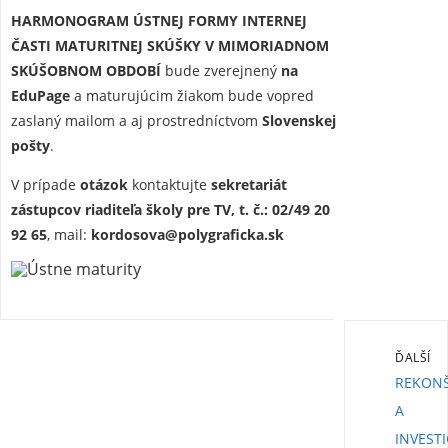
HARMONOGRAM ÚSTNEJ FORMY INTERNEJ
ČASTI MATURITNEJ SKÚŠKY
V MIMORIADNOM
SKÚŠOBNOM OBDOBÍ
bude zverejnený
na
EduPage
a maturujúcim žiakom bude vopred
zaslaný mailom a aj prostredníctvom
Slovenskej
pošty
.
V prípade
otázok
kontaktujte
sekretariát
zástupcov riaditeľa školy pre TV, t. č.: 02/49 20
92 65
, mail:
kordosova@polygraficka.sk
ĎALŠÍ
REKONŠ
A
INVEST