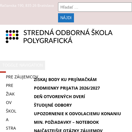
Hľadať:
Račianska 190, 835 26 Bratislava
TOGGLE NAVIGATION
DOMOV
PRE ZÁUJEMCOV
ZÍSKAJ BODY KU PRIJÍMAČKÁM
PRE
PODMIENKY PRIJATIA 2026/2027
ŽIAK
DEŇ OTVORENÝCH DVERÍ
OV
ŠTUDIJNÉ ODBORY
ŠKOL
UPOZORNENIE K ODVOLACIEMU KONANIU
A
MIN. POŽIADAVKY – NOTEBOOK
STRA
NAJČASTEJŠIE OTÁZKY ZÁUJEMOV