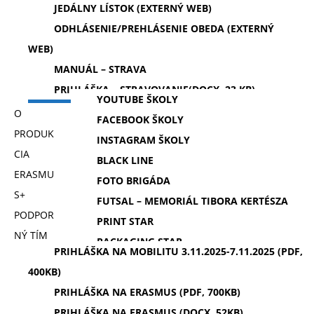
JEDÁLNY LÍSTOK (EXTERNÝ WEB)
ODHLÁSENIE/PREHLÁSENIE OBEDA (EXTERNÝ
WEB)
MANUÁL – STRAVA
PRIHLÁŠKA – STRAVOVANIE(DOCX, 23 KB)
YOUTUBE ŠKOLY
O
FACEBOOK ŠKOLY
PRODUK
INSTAGRAM ŠKOLY
CIA
BLACK LINE
ERASMU
FOTO BRIGÁDA
S+
FUTSAL – MEMORIÁL TIBORA KERTÉSZA
PODPOR
PRINT STAR
NÝ TÍM
PACKAGING STAR
PRIHLÁŠKA NA MOBILITU 3.11.2025-7.11.2025 (PDF,
400KB)
PRIHLÁŠKA NA ERASMUS (PDF, 700KB)
PRIHLÁŠKA NA ERASMUS (DOCX, 52KB)