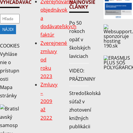
Zverejňovanie
VYHĽADÁVAČ
NAJNOVŠIE
ČLÁNKY
objednávok
Hľadať:
a
Po 50
dodávateľských
rokoch
faktúr
opäť v
Zverejnené
COOKIES
školských
zmluvy
Vyhláse
laviciach
od
nie o
roku
VIDEO:
prístupn
2023
PRÁZDNINY
osti
Zmluvy
Mapa
–
Stredoškolská
stránky
2009
súťaž v
až
zhotovení
2022
knižných
publikácii