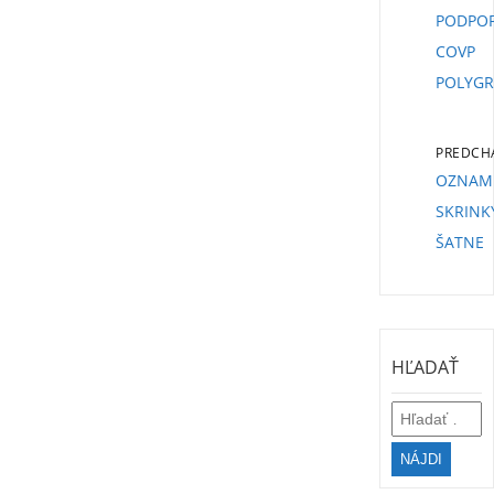
PODPO
COVP
POLYGR
PREDCH
OZNAM
SKRINK
ŠATNE
HĽADAŤ
Hľadať: