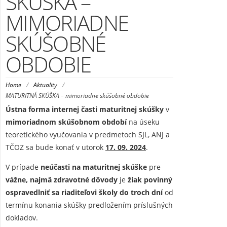
SKÚŠKA –
MIMORIADNE
SKÚŠOBNÉ
OBDOBIE
Home
/
Aktuality
/
MATURITNÁ SKÚŠKA – mimoriadne skúšobné obdobie
Ústna forma internej časti maturitnej skúšky
v
mimoriadnom skúšobnom období
na úseku
teoretického vyučovania v predmetoch SJL, ANJ a
TČOZ sa bude konať v utorok
17. 09. 2024
.
V prípade
neúčasti na maturitnej skúške
pre
vážne, najmä zdravotné dôvody
je
žiak povinný
ospravedlniť sa riaditeľovi školy do troch dní
od
termínu konania skúšky predložením príslušných
dokladov.