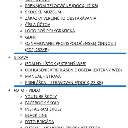
PRENÁJOM TELOCVIČNE (DOCX, 17 KB)
ŠKOLSKÉ MÚZEUM
ZÁKAZKY VEREJNÉHO OBSTARÁVANIA
ČÍSLA ÚČTOV
LOGO SOŠ POLYGRAFICKÁ
GDPR
OZNAMOVANIE PROTISPOLOČENSKEJ ČINNOSTI
(PDF, 282KB)
STRAVA
JEDÁLNY LÍSTOK (EXTERNÝ WEB)
ODHLÁSENIE/PREHLÁSENIE OBEDA (EXTERNÝ WEB)
MANUÁL – STRAVA
PRIHLÁŠKA – STRAVOVANIE(DOCX, 23 KB)
FOTO – VIDEO
YOUTUBE ŠKOLY
FACEBOOK ŠKOLY
INSTAGRAM ŠKOLY
BLACK LINE
FOTO BRIGÁDA
FUTSAL – MEMORIÁL TIBORA KERTÉSZA