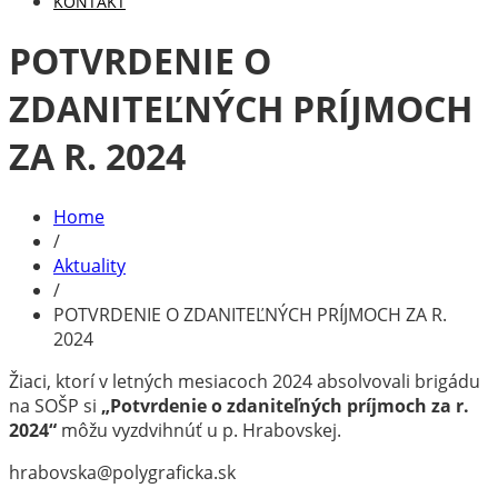
KONTAKT
POTVRDENIE O
ZDANITEĽNÝCH PRÍJMOCH
ZA R. 2024
Home
/
Aktuality
/
POTVRDENIE O ZDANITEĽNÝCH PRÍJMOCH ZA R.
2024
Žiaci, ktorí v letných mesiacoch 2024 absolvovali brigádu
na SOŠP si
„Potvrdenie o zdaniteľných príjmoch za r.
2024“
môžu vyzdvihnúť u p. Hrabovskej.
hrabovska@polygraficka.sk