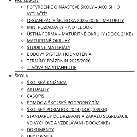
PRE ŽIAKOV
POTVRDENIE O NÁVŠTEVE ŠKOLY – AKO SI HO
VYTLAČIŤ?
ORGANIZÁCIA ŠK. ROKA 2025/2026 – MATURITY
MIN. POŽIADAVKY – NOTEBOOK
ÚSTNA FORMA – MATURITNÉ OKRUHY (DOCX, 21KB)
MATURITNÉ OKRUHY
ŠTUDIJNÉ MATERIÁLY
BODOVÝ SYSTÉM HODNOTENIA
TERMÍNY PRÁZDNIN 2025/2026
TLAČIVÁ NA STIAHNUTIE
ŠKOLA
ŠKOLSKÁ KNIŽNICA
AKTUALITY
ČASOPIS
POMOC A ŠKOLSKÝ PODPORNÝ TÍM
ŠKOLSKÝ PORIADOK 2024 (DOC, 339KB)
ŠTANDARDY DODRŽIAVANIA ZÁKAZU SEGREGÁCIE
VO VÝCHOVE A VZDELÁVANÍ (DOCX,54KB)
DOKUMENTY
UBYTOVANIE