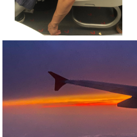
Ďalší
KONALO SA účelové cvičenie
Predchádzajúci
OZNAM PRE MATURANTOV
HĽADAŤ