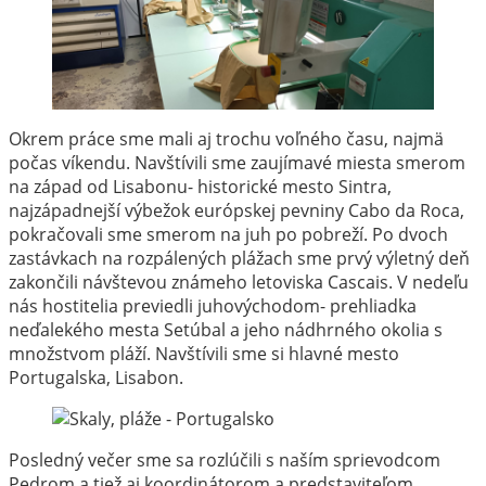
Okrem práce sme mali aj trochu voľného času, najmä
počas víkendu. Navštívili sme zaujímavé miesta smerom
na západ od Lisabonu- historické mesto Sintra,
najzápadnejší výbežok európskej pevniny Cabo da Roca,
pokračovali sme smerom na juh po pobreží. Po dvoch
zastávkach na rozpálených plážach sme prvý výletný deň
zakončili návštevou známeho letoviska Cascais. V nedeľu
nás hostitelia previedli juhovýchodom- prehliadka
neďalekého mesta Setúbal a jeho nádhrného okolia s
množstvom pláží. Navštívili sme si hlavné mesto
Portugalska, Lisabon.
Posledný večer sme sa rozlúčili s naším sprievodcom
Pedrom a tiež aj koordinátorom a predstaviteľom