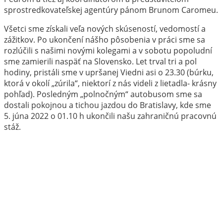
sprostredkovateľskej agentúry pánom Brunom Caromeu.
Všetci sme získali veľa nových skúseností, vedomostí a
zážitkov. Po ukončení nášho pôsobenia v práci sme sa
rozlúčili s našimi novými kolegami a v sobotu popoludní
sme zamierili naspäť na Slovensko. Let trval tri a pol
hodiny, pristáli sme v upršanej Viedni asi o 23.30 (búrku,
ktorá v okolí „zúrila“, niektorí z nás videli z lietadla- krásny
pohľad). Posledným „polnočným“ autobusom sme sa
dostali pokojnou a tichou jazdou do Bratislavy, kde sme
5. júna 2022 o 01.10 h ukončili našu zahraničnú pracovnú
stáž.