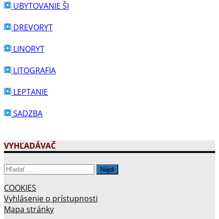
COOKIES
Vyhlásenie o prístupnosti
Mapa stránky
Zverejňovanie objednávok a dodávateľských faktúr
Zverejnené zmluvy od roku 2023
Zmluvy – 2009 až 2022
Najnovšie články
Po 50 rokoch opäť v školských laviciach
VIDEO: PRÁZDNINY
Stredoškolská súťaž v zhotovení knižných publikácii
a školských časopisov
Litografický workshop s maliarom a grafikom
Františkom Pavlicom.
Oznámenie – DRUHÉ KOLO PRIJÍMACIEHO KONANIA
16. jún 2026!