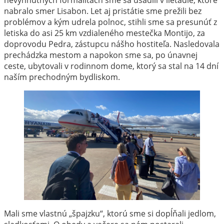
nabralo smer Lisabon. Let aj pristátie sme prežili bez
problémov a kým udrela polnoc, stihli sme sa presunúť z
letiska do asi 25 km vzdialeného mestečka Montijo, za
doprovodu Pedra, zástupcu nášho hostiteľa. Nasledovala
prechádzka mestom a napokon sme sa, po únavnej
ceste, ubytovali v rodinnom dome, ktorý sa stal na 14 dní
naším prechodným bydliskom.
Mali sme vlastnú „špajzku“, ktorú sme si dopĺňali jedlom,