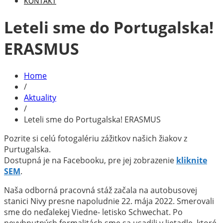
KONTAKT
Leteli sme do Portugalska!
ERASMUS
Home
/
Aktuality
/
Leteli sme do Portugalska! ERASMUS
Pozrite si celú fotogalériu zážitkov našich žiakov z
Purtugalska.
Dostupná je na Facebooku, pre jej zobrazenie
kliknite
SEM
.
Naša odborná pracovná stáž začala na autobusovej
stanici Nivy presne napoludnie 22. mája 2022. Smerovali
sme do neďalekej Viedne- letisko Schwechat. Po
nevyhnutných formalitách sme sa usadili v lietadle, ktoré