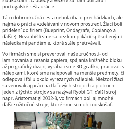
sladkosťami. O obedy a večere sa nám postarali
portugalské reštaurácie.
Táto dobrodružná cesta nebola iba o prechádzkach, ale
najmä o práci a vzdelávaní v novom prostredí. Žiaci boli
pridelení do firiem (Bueprint, Ondagrafe, Copianço a
ďalšie). Nezaobišli sme sa bez komplikácií spôsobenými
následkami pandémie, ktoré stále pretrvávali.
Vo firmách sme si preverovali naše zručnosti- od
laminovania a rezania papiera, spájania knižného bloku
až po grafický dizajn, vyrábali sme 3D grafiku, pracovali s
nálepkami, ktoré sme nalepovali na menšie predmety, či
odlepovali fóliu okolo vyrezaných nálepiek. Niektorí žiaci
sa venovali aj práci na tlačových strojoch a plotroch.
Jeden z týchto strojov sa nazýval Ryobi GT, ďalší stroj
napr. Aristomat gl 2032-8, vo firmách boli aj mnohé
ďalšie užitočné stroje, ktoré sme si mohli odskúšať.