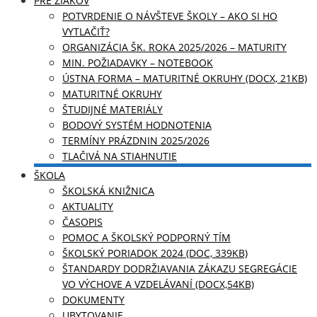
PRE ŽIAKOV
POTVRDENIE O NÁVŠTEVE ŠKOLY – AKO SI HO
VYTLAČIŤ?
ORGANIZÁCIA ŠK. ROKA 2025/2026 – MATURITY
MIN. POŽIADAVKY – NOTEBOOK
ÚSTNA FORMA – MATURITNÉ OKRUHY (DOCX, 21KB)
MATURITNÉ OKRUHY
ŠTUDIJNÉ MATERIÁLY
BODOVÝ SYSTÉM HODNOTENIA
TERMÍNY PRÁZDNIN 2025/2026
TLAČIVÁ NA STIAHNUTIE
ŠKOLA
ŠKOLSKÁ KNIŽNICA
AKTUALITY
ČASOPIS
POMOC A ŠKOLSKÝ PODPORNÝ TÍM
ŠKOLSKÝ PORIADOK 2024 (DOC, 339KB)
ŠTANDARDY DODRŽIAVANIA ZÁKAZU SEGREGÁCIE
VO VÝCHOVE A VZDELÁVANÍ (DOCX,54KB)
DOKUMENTY
UBYTOVANIE