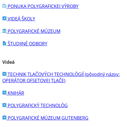
POLYGRAFICKÉ MÚZEUM GUTENBERG
UBYTOVANIE ŠI
DREVORYT
LINORYT
LITOGRAFIA
LEPTANIE
SADZBA
VYHĽADÁVAČ
Hľadať: