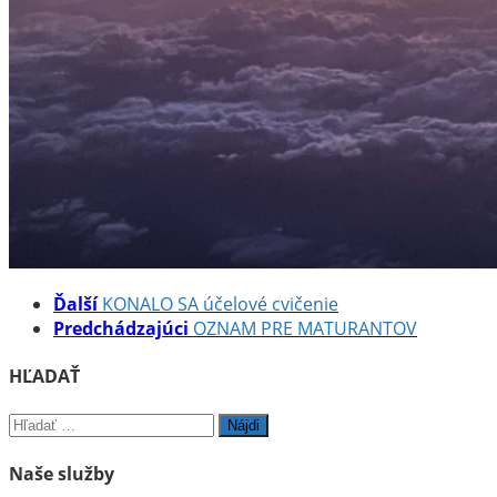
Hľadať:
Naše služby
PONUKA POLYGRAFICKEJ VÝROBY
VIDEÁ ŠKOLY
POLYGRAFICKÉ MÚZEUM
ŠTUDIJNÉ ODBORY
Videá
TECHNIK TLAČOVÝCH TECHNOLÓGIÍ (pôvodný názov:
OPERÁTOR OFSETOVEJ TLAČE)
KNIHÁR
POLYGRAFICKÝ TECHNOLÓG