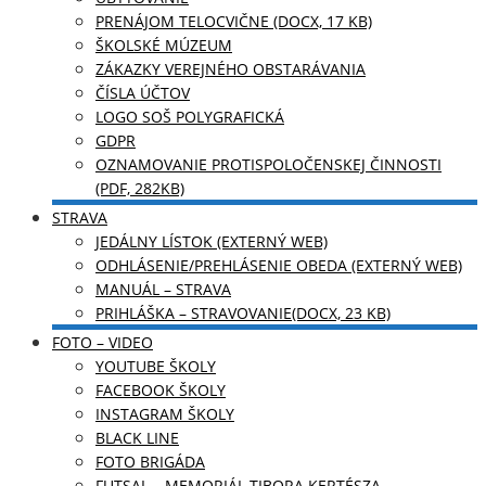
PRENÁJOM TELOCVIČNE (DOCX, 17 KB)
ŠKOLSKÉ MÚZEUM
ZÁKAZKY VEREJNÉHO OBSTARÁVANIA
ČÍSLA ÚČTOV
LOGO SOŠ POLYGRAFICKÁ
GDPR
OZNAMOVANIE PROTISPOLOČENSKEJ ČINNOSTI
(PDF, 282KB)
STRAVA
JEDÁLNY LÍSTOK (EXTERNÝ WEB)
ODHLÁSENIE/PREHLÁSENIE OBEDA (EXTERNÝ WEB)
MANUÁL – STRAVA
PRIHLÁŠKA – STRAVOVANIE(DOCX, 23 KB)
FOTO – VIDEO
YOUTUBE ŠKOLY
FACEBOOK ŠKOLY
INSTAGRAM ŠKOLY
BLACK LINE
FOTO BRIGÁDA
FUTSAL – MEMORIÁL TIBORA KERTÉSZA