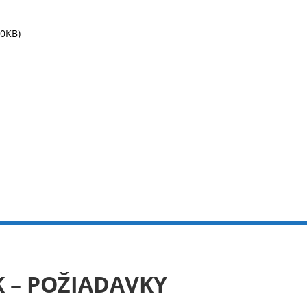
00KB)
 – POŽIADAVKY