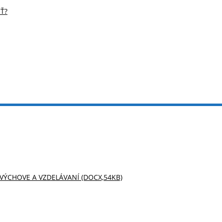
Ť?
ÝCHOVE A VZDELÁVANÍ (DOCX,54KB)